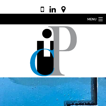
MENU
ACCUEIL
VOTRE AVOCAT
EXPERTISES
DROIT DE LA SANTÉ
ACTUALITÉS
LEXIQUE
CONTACT