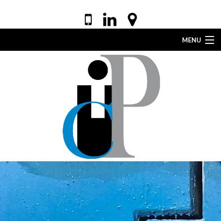
MENU
ACCUEIL
VOTRE AVOCAT
EXPERTISES
DROIT DE LA SANTÉ
ACTUALITÉS
LEXIQUE
CONTACT