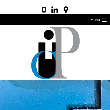
MENU
ACCUEIL
VOTRE AVOCAT
EXPERTISES
DROIT DE LA SANTÉ
ACTUALITÉS
LEXIQUE
CONTACT