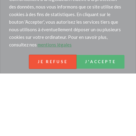
des données, nous vous informons que ce site utilise des
cookies à des fins de statistiques. En cliquant sur le
bouton 'Accepter', vous autorisez les services tiers que
nous utilisons à éventuellement déposer un ou plusieurs
cookies sur votre ordinateur. Pour en savoir plus,
consultez nos
mentions légales
JE REFUSE
J'ACCEPTE
Tél :
06.03.93.51.13
36 rue Dragon
13006 Marseille
CONTACTEZ-NOUS