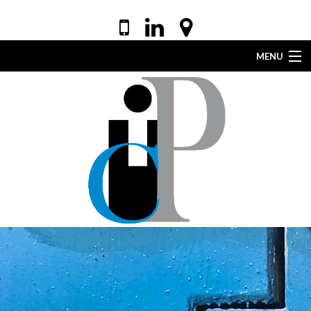
MENU
ACCUEIL
VOTRE AVOCAT
EXPERTISES
DROIT DE LA SANTÉ
ACTUALITÉS
LEXIQUE
CONTACT