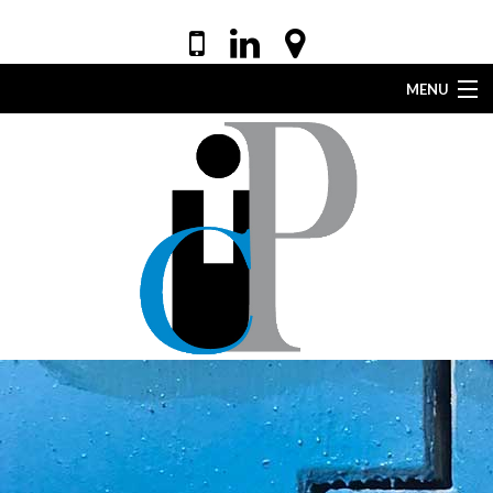
MENU
ACCUEIL
VOTRE AVOCAT
EXPERTISES
DROIT DE LA SANTÉ
ACTUALITÉS
LEXIQUE
CONTACT