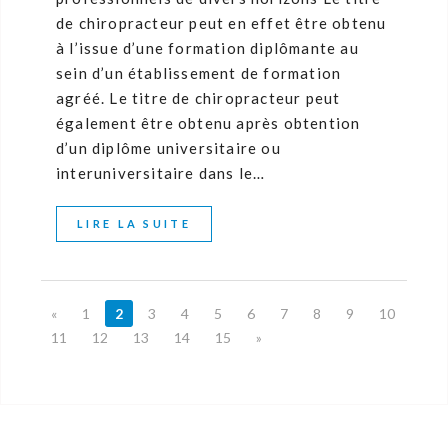
de chiropracteur peut en effet être obtenu
à l’issue d’une formation diplômante au
sein d’un établissement de formation
agréé. Le titre de chiropracteur peut
également être obtenu après obtention
d’un diplôme universitaire ou
interuniversitaire dans le…
LIRE LA SUITE
«
1
2
3
4
5
6
7
8
9
10
11
12
13
14
15
»