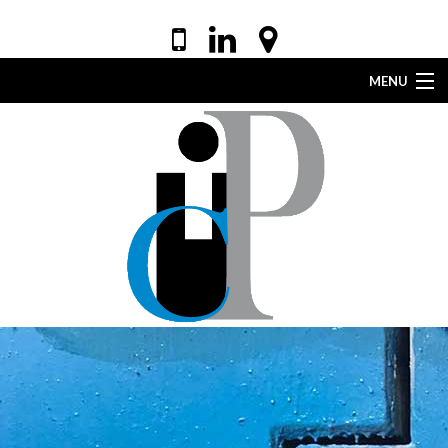
MENU
ACCUEIL
VOTRE AVOCAT
EXPERTISES
DROIT DE LA SANTÉ
ACTUALITÉS
LEXIQUE
CONTACT