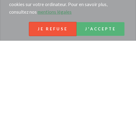
cookies sur votre ordinateur. Pour en savoir plus,
consultez nos
mentions légales
JE REFUSE
J'ACCEPTE
Tél :
06.03.93.51.13
36 rue Dragon
13006 Marseille
CONTACTEZ-NOUS
MENTIONS LÉGALES
PLAN DU SITE