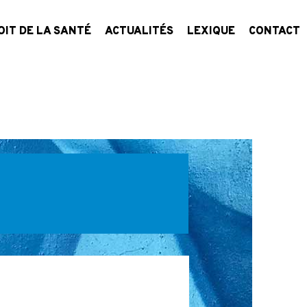
OIT DE LA SANTÉ
ACTUALITÉS
LEXIQUE
CONTACT
it médical
it para-médical
it médico-social
it des transports sanitaires terrestres