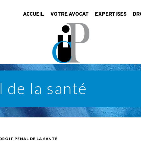
ACCUEIL
VOTRE AVOCAT
EXPERTISES
DR
Présentation
Conseil
Dro
Honoraires
Contentieux
Dro
Dro
Dro
 de la santé
DROIT PÉNAL DE LA SANTÉ