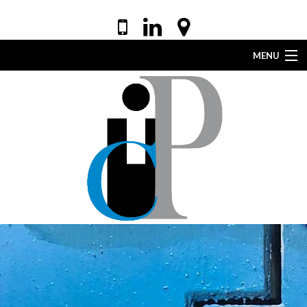
MENU
ACCUEIL
VOTRE AVOCAT
EXPERTISES
DROIT DE LA SANTÉ
ACTUALITÉS
LEXIQUE
CONTACT