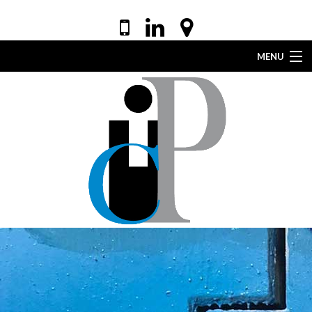
MENU
ACCUEIL
VOTRE AVOCAT
EXPERTISES
DROIT DE LA SANTÉ
ACTUALITÉS
LEXIQUE
CONTACT