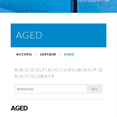
AGED
ACCUEIL
LEXIQUE
AGED
A |
B |
C |
D |
E |
F |
G |
H |
I |
J |
K
L |
M |
N
O |
P |
Q
R |
S |
T |
U |
V
W
X
Y
Z
AGED