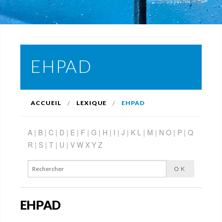
EHPAD
ACCUEIL
LEXIQUE
EHPAD
A |
B |
C |
D |
E |
F |
G |
H |
I |
J |
K
L |
M |
N
O |
P |
Q
R |
S |
T |
U |
V
W
X
Y
Z
EHPAD