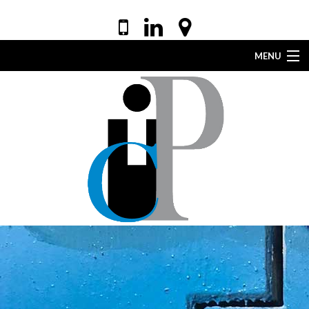
MENU
ACCUEIL
VOTRE AVOCAT
EXPERTISES
DROIT DE LA SANTÉ
ACTUALITÉS
LEXIQUE
CONTACT