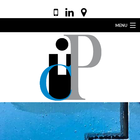
MENU
ACCUEIL
VOTRE AVOCAT
EXPERTISES
DROIT DE LA SANTÉ
ACTUALITÉS
LEXIQUE
CONTACT