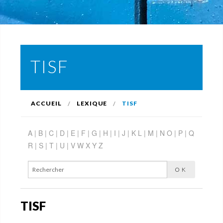
TISF
ACCUEIL
LEXIQUE
TISF
A |
B |
C |
D |
E |
F |
G |
H |
I |
J |
K
L |
M |
N
O |
P |
Q
R |
S |
T |
U |
V
W
X
Y
Z
TISF