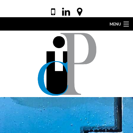
MENU
ACCUEIL
VOTRE AVOCAT
EXPERTISES
DROIT DE LA SANTÉ
ACTUALITÉS
LEXIQUE
CONTACT