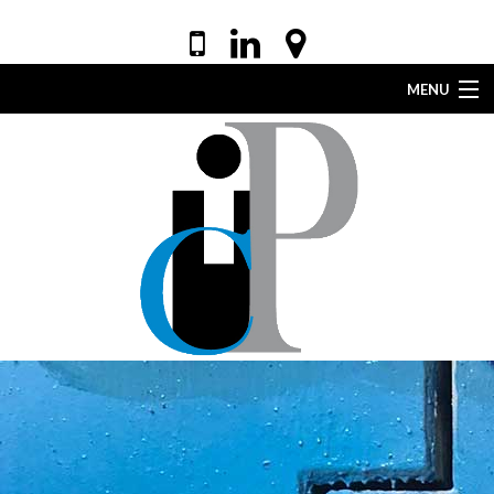
MENU
ACCUEIL
VOTRE AVOCAT
EXPERTISES
DROIT DE LA SANTÉ
ACTUALITÉS
LEXIQUE
CONTACT